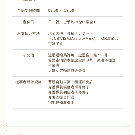
予約受付時間
09:00 ～ 18:00
定休日
日・祝（ご予約のない場合）
お支払い方法
現金の他、各種クレジット
（JCB,VISA,Master,AMEX）、QR決済も
可能です。
その他
近畿運輸局許可 近運自二第758号
箕面市消防本部認定第８号 患者等搬送
事業者
近畿ケア輸送協会会員
従事者所持資格
普通自動車第二種運転免許
介護職員実務者研修修了
介護職員初任者研修修了
介護支援専門員
宅地建物取引士